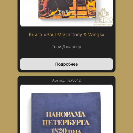
Книга «Paul McCartney & Wings»
Тони Джаспер
Подробнее
Артикул: БУ0042