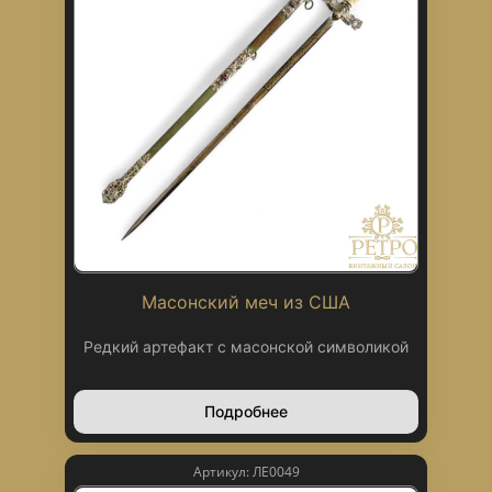
Масонский меч из США
Редкий артефакт с масонской символикой
Подробнее
Артикул: ЛЕ0049