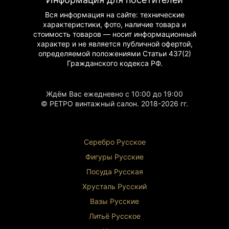
Уникальные иллюстрации эпохи
Подлинную подпись управляющего
Вся информация на сайте: технические
характеристики, фото, наличие товара и
Для кого эта книга
стоимость товаров — носит информационный
характер и не является публичной офертой,
Коллекционное издание заинтересует:
определяемой положениями Статьи 437(2)
Гражданского
кодекса РФ.
Коллекционеров антикварных книг
Историков и исследователей XVIII века
Музеи и частные коллекции
Любителей русской истории
Ждём Вас ежедневно с 10:00 до 19:00
© РЕТРО винтажный салон. 2018-2026 гг.
Почему стоит приобрести
Инвестиционная ценность этого экземпляра
постоянно растет. Каждая страница
Серебро Русское
пропитана духом эпохи Петра Великого, а
личная история книги делает её уникальной
Фигуры Р
усские
на антикварном рынке.
Посуда Русская
Возраст издания: 1724 год
Хрусталь Р
усский
Историческая значимость: принадлежность к
камергеру графа Апраскина
Вазы Русские
Уникальность: личная подпись управляющего
Литьё Русское
Состояние: оригинальное, полностью