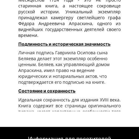
старинная книга, а настоящее сокровище
русской истории. Уникальный экземпляр
принадлежал камергеру светлейшего графа
Фёдора Андреевича Апраскина, одного из
виднейших государственных деятелей своего
времени.
Подлинность и историческая значимость
Личная подпись Гавриила Осипова сына
Беляева делает этот экземпляр особенно
ценным. Беляев, как управляющий домом
Апраскина, имел право на ведение
юридических и нотариальных актов, что
подтверждается его подписью на книге.
Состояние и сохранность
Идеальная сохранность для издания XVIII века.
Книга содержит все страницы оригинального
тиража, имеет характерные особенности того
времени:
Исторический шрифт
Оригинальная бумага
Информация для посетителей