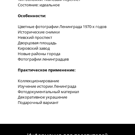
Состояние: идеальное
Особенности:
Цветные фотографии Ленинграда 1970-х годов
Исторические снимки
Невский проспект
Дворцовая площадь
Кировский завод
Новые районы города
Фотографии ленинградцев
Практическое применение:
Коллекционирование
Изучение истории Ленинграда
Фотодокументальный материал
Декоративное украшение
Подарочный вариант
Этот фотоальбом представляет собой уникальное
собрание цветных фотографий Ленинграда 1970-х
годов. На страницах издания запечатлен облик
города: центральные улицы, промышленные