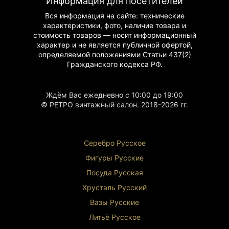
предприятия, новые районы и, конечно,
Информация для посетителей
ленинградцы. Альбом является ценным
Вся информация на сайте: технические
историческим документом, отражающим
характеристики, фото, наличие товара и
атмосферу и быт города того времени.
стоимость товаров — носит информационный
характер и не является публичной офертой,
Преимущества:
определяемой положениями Статьи 437(2)
Гражданского
кодекса РФ.
Редкое издание
Идеальное состояние
Цветные фотографии
Историческая ценность
Ждём Вас ежедневно с 10:00 до 19:00
Разнообразие тематики
© РЕТРО винтажный салон. 2018-2026 гг.
Альбом может использоваться как:
Элемент коллекции фотодокументов
Серебро Русское
Исторический источник
Подарочный вариант
Фигуры Р
усские
Декоративный элемент интерьера
Посуда Русская
Образовательный материал
Хрусталь Р
усский
При правильном хранении альбом сохранит свою
Вазы Русские
историческую и коллекционную ценность,
оставаясь интересным источником информации о
Литьё Русское
Ленинграде 1970-х годов.