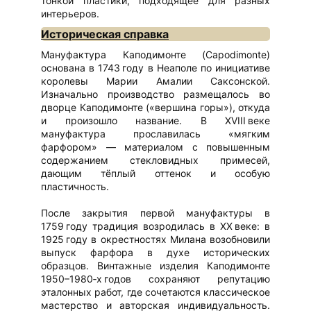
тонкой пластики, подходящее для разных
интерьеров.
Историческая справка
Мануфактура Каподимонте (Capodimonte)
основана в 1743 году в Неаполе по инициативе
королевы Марии Амалии Саксонской.
Изначально производство размещалось во
дворце Каподимонте («вершина горы»), откуда
и произошло название. В XVIII веке
мануфактура прославилась «мягким
фарфором» — материалом с повышенным
содержанием стекловидных примесей,
дающим тёплый оттенок и особую
пластичность.
После закрытия первой мануфактуры в
1759 году традиция возродилась в XX веке: в
1925 году в окрестностях Милана возобновили
выпуск фарфора в духе исторических
образцов. Винтажные изделия Каподимонте
1950–1980‑х годов сохраняют репутацию
эталонных работ, где сочетаются классическое
мастерство и авторская индивидуальность.