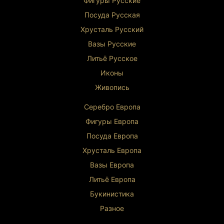
Фигуры Р
усские
Посуда Русская
Хрусталь Р
усский
Вазы Русские
Литьё Русское
Иконы
Живопись
Серебро Европа
Фигуры Европа
Посуда Европа
Хрусталь Европа
Вазы Европа
Литьё Европа
Букинистика
Разное