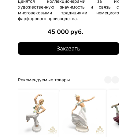
ценятся коллекционерами за их
художественную значимость и связь с
многовековыми традициями немецкого
фарфорового производства.
45 000 руб.
Заказать
Рекомендуемые товары
Фарфо
стату
«Танцо
Wallen
42 000