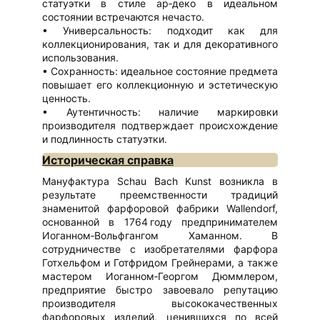
статуэтки в стиле ар‑деко в идеальном
состоянии встречаются нечасто.
Универсальность: подходит как для
коллекционирования, так и для декоративного
использования.
Сохранность: идеальное состояние предмета
повышает его коллекционную и эстетическую
ценность.
Аутентичность: наличие маркировки
производителя подтверждает происхождение
и подлинность статуэтки.
Историческая справка
Мануфактура Schau Bach Kunst возникла в
результате преемственности традиций
знаменитой фарфоровой фабрики Wallendorf,
основанной в 1764 году предпринимателем
Иоганном‑Вольфгангом Хаманном. В
сотрудничестве с изобретателями фарфора
Готхельфом и Готфридом Грейнерами, а также
мастером Иоганном‑Георгом Дюммлером,
предприятие быстро завоевало репутацию
производителя высококачественных
фарфоровых изделий, ценившихся по всей