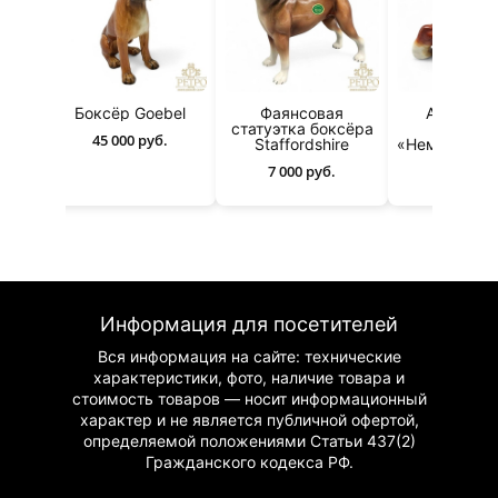
я
Боксёр Goebel
Фаянсовая
Антиквар
сёр
статуэтка боксёра
статуэт
45 000 руб.
Staffordshire
«Немецкий б
от GOEB
7 000 руб.
15 000 р
Информация для посетителей
Вся информация на сайте: технические
характеристики, фото, наличие товара и
стоимость товаров — носит информационный
характер и не является публичной офертой,
определяемой положениями Статьи 437(2)
Гражданского
кодекса РФ.