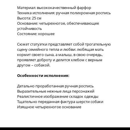
Материал: высококачественный фарфор
Техника исполнения: ручная полихромная роспись
Высота: 25 см
Основание: четырехногое, обеспечивающее
устойчивость
Состояние: хорошее
Сюжет статуэтки представляет собой трогательную
сцену семейного тепла и любви: любящая мать
кормит своего сына, а малыш, в свою очередь,
проявляет доброту и делится хлебом с верным
другом – собакой.
Особенности исполнения:
Детально проработанная ручная роспись
Выразительные нежные лица персонажей
Реалистичное изображение складок одежды
Тщательно переданная фактура шерсти собаки
Изящное четырехногое основание
Статуэтка является прекрасным примером
европейского фарфорового искусства первой
половины XX века.