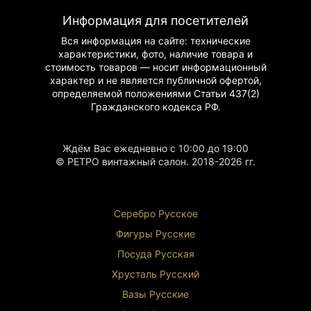
Ручная работа и внимание к деталям делают её
ценным экспонатом для коллекционеров и
Информация для посетителей
ценителей искусства.
Вся информация на сайте: технические
характеристики, фото, наличие товара и
Это не просто декоративный предмет – это символ
стоимость товаров — носит информационный
семейных ценностей и верности, воплощенный в
характер и не является публичной офертой,
фарфоре. Статуэтка станет достойным украшением
определяемой положениями Статьи 437(2)
коллекции или прекрасным подарком для
Гражданского
кодекса РФ.
ценителей искусства и семейных ценностей.
Ждём Вас ежедневно с 10:00 до 19:00
© РЕТРО винтажный салон. 2018-2026 гг.
Серебро Русское
Фигуры Р
усские
Посуда Русская
Хрусталь Р
усский
Вазы Русские