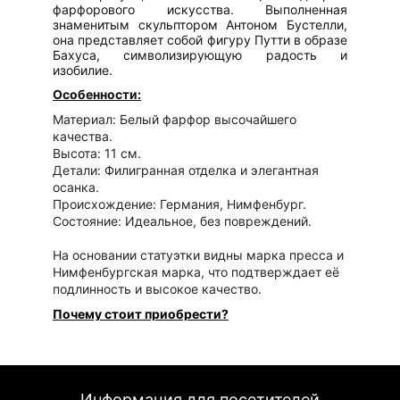
фарфорового искусства. Выполненная
знаменитым скульптором Антоном Бустелли,
она представляет собой фигуру Путти в образе
Бахуса, символизирующую радость и
изобилие.
Особенности:
Материал: Белый фарфор высочайшего
качества.
Высота: 11 см.
Детали: Филигранная отделка и элегантная
осанка.
Происхождение: Германия, Нимфенбург.
Состояние: Идеальное, без повреждений.
На основании статуэтки видны марка пресса и
Нимфенбургская марка, что подтверждает её
подлинность и высокое качество.
Почему стоит приобрести?
Коллекционная ценность: Уникальный
предмет, который станет украшением любой
коллекции.
Эстетика: Элегантный стиль модерн и
Информация для посетителей