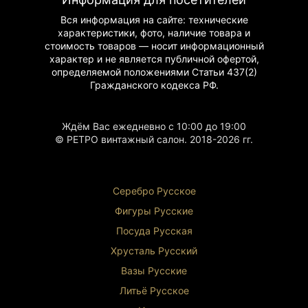
аллегорический характер делают её
идеальным подарком.
Вся информация на сайте: технические
Редкость: Эксклюзивный предмет, который
характеристики, фото, наличие товара и
сложно найти.
стоимость товаров — носит информационный
характер и не является публичной офертой,
определяемой положениями Статьи 437(2)
Гражданского
кодекса РФ.
Ждём Вас ежедневно с 10:00 до 19:00
© РЕТРО винтажный салон. 2018-2026 гг.
Серебро Русское
Фигуры Р
усские
Посуда Русская
Хрусталь Р
усский
Вазы Русские
Литьё Русское