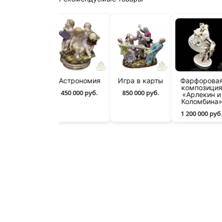
Статуэтка
Астрономия
Игра в карты
Фарфорова
“Дама с
композици
450 000 руб.
850 000 руб.
муфтой”
«Арлекин и
Коломбина
320 000 руб.
1 200 000 руб