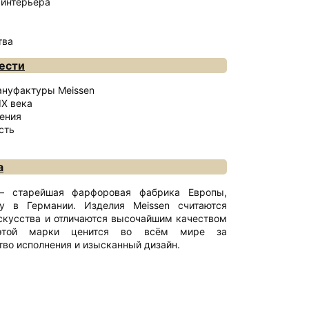
 интерьера
тва
ести
ануфактуры Meissen
IX века
ения
сть
а
— старейшая фарфоровая фабрика Европы,
у в Германии. Изделия Meissen считаются
скусства и отличаются высочайшим качеством
 этой марки ценится во всём мире за
во исполнения и изысканный дизайн.