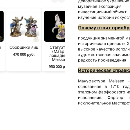
декоративное украшение
музейная экспозиция
инвестиционный объект
изучение истории искусс
Почему стоит приобр
продукция знаменитой м
историческая ценность X
я
Сборщики яиц
Статуэтка
высокое качество исполн
я
«Мавр с
470 000 руб.
художественная значимо
лошадью»
»
Meissen
редкость произведения
.
950 000 руб.
Историческая справк
Мануфактура Meissen 
основанная в 1710 год
эталоном фарфорового и
исполнения. Фарфор
исключительное мастерст