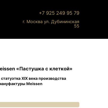
+7 925 249 95 79
г. Москва ул. Дубининская
55
eissen «Пастушка с клеткой»
статуэтка XIX века производства
мануфактуры Meissen