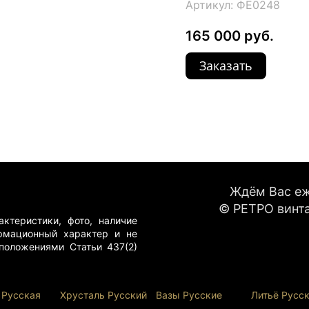
Артикул: ФЕ0248
165 000 руб.
Заказать
Ждём Вас еже
© РЕТРО винта
ктеристики, фото, наличие
рмационный характер и не
положениями Статьи 437(2)
 Русская
Хрусталь Р
усский
Вазы Русские
Литьё Русс