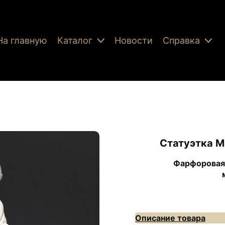
На главную
Каталог
Новости
Справка
Статуэтка M
Фарфоровая 
Описание товара