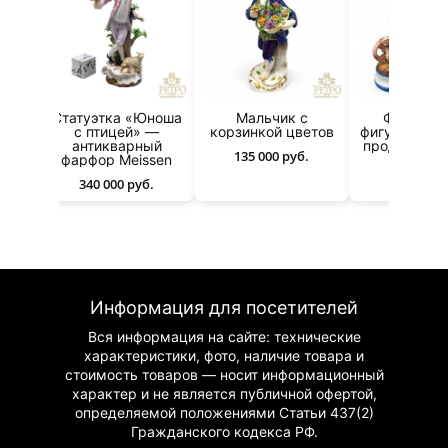
ами
Статуэтка «Юноша
Мальчик с
Фарфоро
с птицей» —
кoрзинкoй цветов
фигурка «Ма
антикварный
продавец ц
135 000 руб.
фарфор Meissen
38 000 р
340 000 руб.
Информация для посетителей
Вся информация на сайте: технические
характеристики, фото, наличие товара и
стоимость товаров — носит информационный
характер и не является публичной офертой,
определяемой положениями Статьи 437(2)
Гражданского
кодекса РФ.