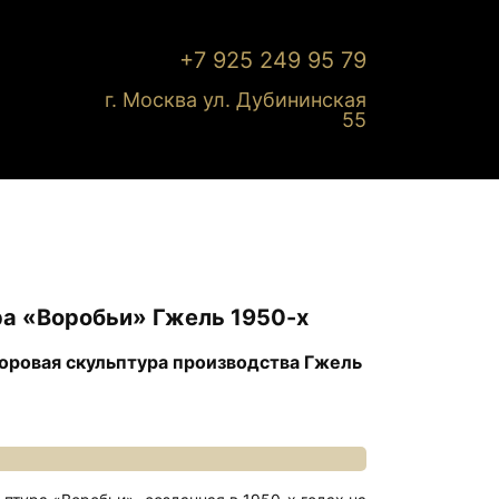
+7 925 249 95 79
г. Москва ул. Дубининская
55
а «Воробьи» Гжель 1950-х
оровая скульптура производства Гжель