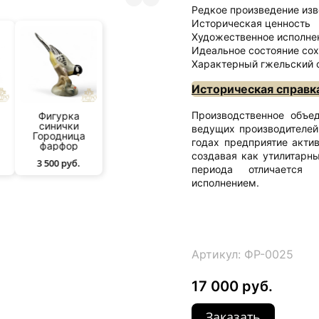
Редкое произведение изв
Историческая ценность
Художественное исполне
Идеальное состояние со
Характерный гжельский 
Историческая справк
Производственное объ
Фигурка
синички
ведущих производителей
Городница
годах предприятие акти
фарфор
создавая как утилитарны
3 500 руб.
периода отличается
исполнением.
Артикул: ФР-0025
17 000 руб.
Заказать