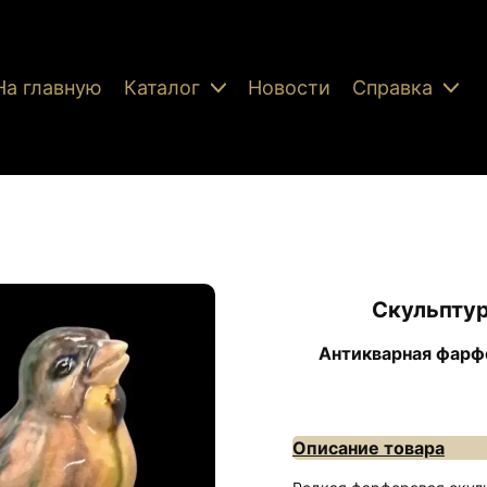
На главную
Каталог
Новости
Справка
Скульптур
Антикварная фарф
Описание товара