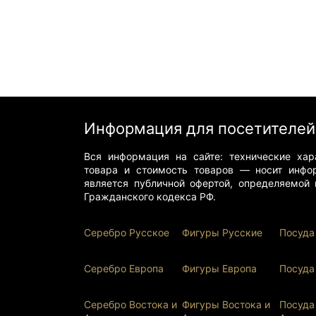
Информация для посетителей
Вся информация на сайте: технические хара
товара и стоимость товаров — носит инфо
является публичной офертой, определяемой 
Гражданского кодекса РФ.
Серебро Русское
Фигуры Р
усские
Посуда
Серебро Европа
Фигуры Европа
Посуда
Серебро Востока и
Фигуры Востока и
Посуда