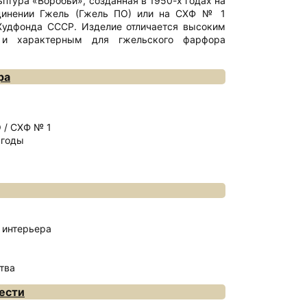
птура «Воробьи», созданная в 1950-х годах на
динении Гжель (Гжель ПО) или на СХФ № 1
Худфонда СССР. Изделие отличается высоким
 и характерным для гжельского фарфора
ра
 / СХФ № 1
 годы
 интерьера
тва
ести