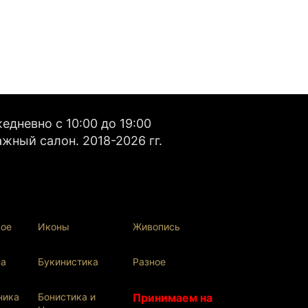
дневно с 10:00 до 19:00
жный салон. 2018-2026 гг.
кое
Иконы
Живопись
па
Букинистика
Разное
ника
Бонистика и
Принимаем на