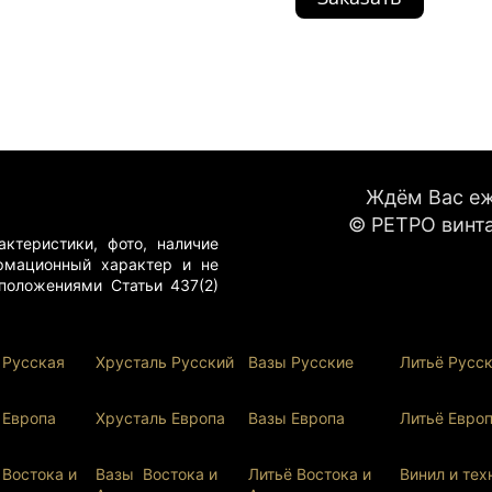
Ждём Вас еже
© РЕТРО винта
ктеристики, фото, наличие
рмационный характер и не
положениями Статьи 437(2)
 Русская
Хрусталь Р
усский
Вазы Русские
Литьё Русс
 Европа
Хрусталь Европа
Вазы Европа
Литьё Евро
 Востока и
Вазы Востока и
Литьё Востока и
Винил и тех