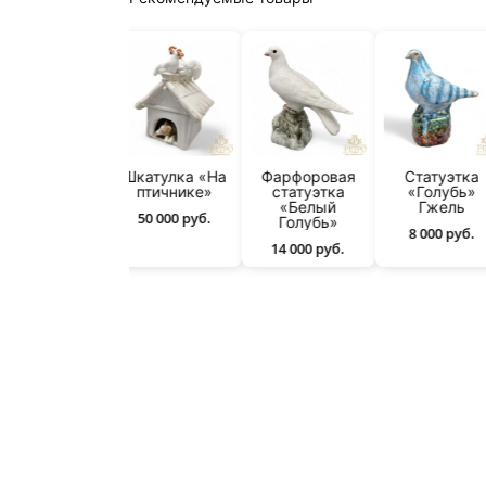
Статуэтка
Шкатулка «На
Фарфоровая
Статуэтка
«Цыплёнок»
птичнике»
статуэтка
«Голубь»
Гжель
«Белый
Гжель
50 000 руб.
Голубь»
3 500 руб.
8 000 руб.
14 000 руб.