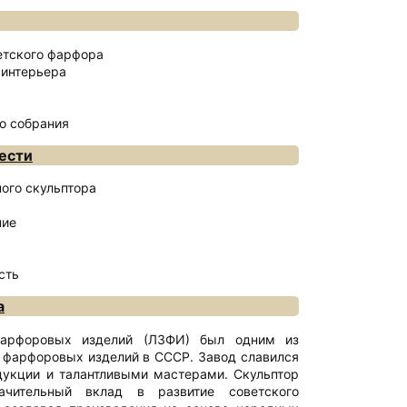
етского фарфора
 интерьера
о собрания
ести
ного скульптора
ние
сть
а
фарфоровых изделий (ЛЗФИ) был одним из
 фарфоровых изделий в СССР. Завод славился
укции и талантливыми мастерами. Скульптор
ачительный вклад в развитие советского