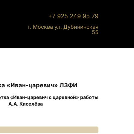
+7 925 249 95 79
г. Москва ул. Дубининская
55
ка «Иван-царевич» ЛЗФИ
тка «Иван-царевич с царевной» работы
А.А. Киселёва