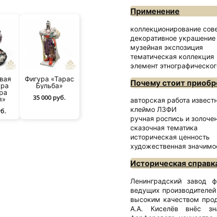
Применение
коллекционирование сов
декоративное украшение
музейная экспозиция
тематическая коллекция
элемент этнографическог
вая
Фигура «Тарас
Почему стоит приобр
ура
Бульба»
ра
35 000 руб.
я»
авторская работа извест
клеймо ЛЗФИ
уб.
ручная роспись и золоче
сказочная тематика
историческая ценность
художественная значимо
Историческая справк
Ленинградский завод 
ведущих производителей
высоким качеством прод
А.А. Киселёв внёс зн