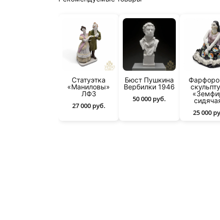
Статуэтка
Бюст Пушкина
Фарфоро
«Маниловы»
Вербилки 1946
скульпт
ЛФЗ
«Земфи
50 000 руб.
сидяча
27 000 руб.
25 000 р