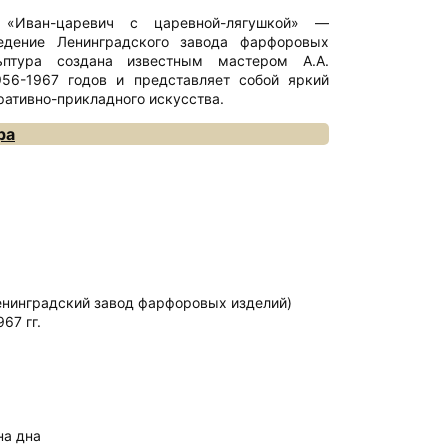
 «Иван-царевич с царевной-лягушкой» —
едение Ленинградского завода фарфоровых
ьптура создана известным мастером А.А.
56-1967 годов и представляет собой яркий
ративно-прикладного искусства.
ра
енинградский завод фарфоровых изделий)
67 гг.
на дна