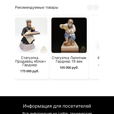
Рекомендуемые товары
я
Статуэтка
Статуэтка Лапотник
Фарфоро
«Продавец яблок»
Гарднер 19 век
скульпт
с
Гарднер
«Чиновн
165 000 руб.
ком»
175 000 руб.
35 000 р
Информация для посетителей
Вся информация на сайте: технические