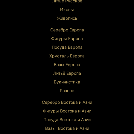
Литьё Русское
глубокий духовный смысл. Изысканное
Иконы
исполнение в сочетании с символическим
значением делает её ценным приобретением
Живопись
для ценителей восточной культуры и
искусства.
Серебро Европа
Фигуры Европа
Посуда Европа
Хрусталь Европа
Вазы Европа
Литьё Европа
Букинистика
Разное
Серебро Востока и Ази
и
Фигуры Востока и Азии
Посуда Востока и Азии
Вазы Востока и Азии