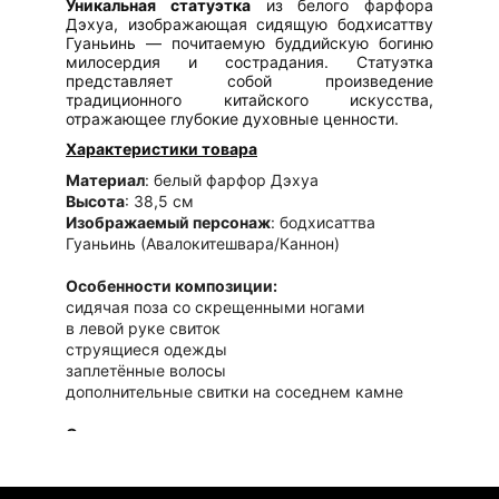
Уникальная статуэтка
из белого фарфора
Дэхуа, изображающая сидящую бодхисаттву
Гуаньинь — почитаемую буддийскую богиню
милосердия и сострадания. Статуэтка
представляет собой произведение
традиционного китайского искусства,
отражающее глубокие духовные ценности.
Характеристики товара
Материал
: белый фарфор Дэхуа
Высота
: 38,5 см
Изображаемый персонаж
: бодхисаттва
Гуаньинь (Авалокитешвара/Каннон)
Особенности композиции:
сидячая поза со скрещенными ногами
в левой руке свиток
струящиеся одежды
заплетённые волосы
дополнительные свитки на соседнем камне
Состояние
: очень хорошее
Преимущества товара
Аутентичность
: традиционное китайское