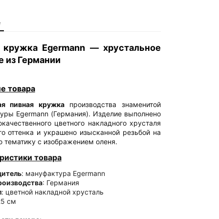
е
 кружка Egermann — хрустальное
е из Германии
е товара
ая пивная кружка
производства знаменитой
уры Egermann (Германия). Изделие выполнено
окачественного цветного накладного хрусталя
го оттенка и украшено изысканной резьбой на
ю тематику с изображением оленя.
ристики товара
дитель
: мануфактура Egermann
роизводства
: Германия
л
: цветной накладной хрусталь
25 см