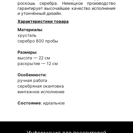
роскошь серебра. Немецкое производство
гарантирует высочайшее качество исполнения
и утончённый дизайн.
Характеристики товара
Материалы
:
хрусталь
серебро 800 пробы
Размеры
:
высота — 22 см
раскрытие — 12 см
Особенности
:
ручная работа
серебряная окантовка
винтажное исполнение
Состояние
: идеальное
Страна производства
: Германия
Преимущества товара
Премиальные материалы
: хрусталь и серебро
высокой пробы
Информация для посетителей