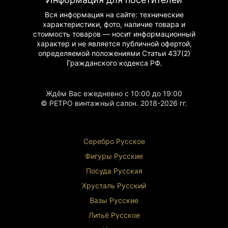
Ручная работа
: уникальность исполнения
Вся информация на сайте: технические
Качество изготовления
: немецкая школа
характеристики, фото, наличие товара и
Сохранность
: идеальное состояние
стоимость товаров — носит информационный
Коллекционная ценность
: винтажное изделие
характер и не является публичной офертой,
Инструкция по использованию
определяемой положениями Статьи 437(2)
Гражданского
кодекса РФ.
Декоративное использование
: украшение
интерьера
Флористика
: для живых и искусственных
Ждём Вас ежедневно с 10:00 до 19:00
цветов
© РЕТРО винтажный салон. 2018-2026 гг.
Коллекционирование
: для ценителей
винтажной посуды
Праздничное оформление
: создание
торжественного настроения
Серебро Русское
Подарочное назначение
: эксклюзивный
подарок
Фигуры Р
усские
Почему стоит приобрести
Посуда Русская
Эта ваза — настоящее произведение
Хрусталь Р
усский
искусства, воплощающее в себе вековые
Вазы Русские
традиции немецкого мастерства. Сочетание
хрусталя и серебра 800 пробы создаёт
Литьё Русское
неповторимый эффект, а ручная работа делает