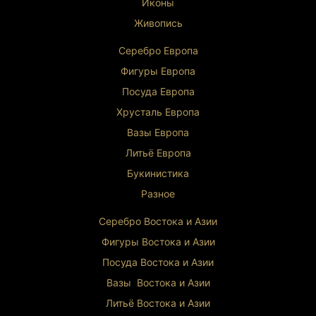
Иконы
её поистине уникальной.
Живопись
Историческая справка
Немецкое стекольное искусство
славится
Серебро Европа
своими традициями безупречного качества и
Фигуры Европа
изысканного дизайна. Сочетание хрусталя с
серебряной отделкой было особенно
Посуда Европа
популярно в период расцвета декоративно-
Хрусталь Европа
прикладного искусства. Серебро 800 пробы
использовалось для создания премиальных
Вазы Европа
предметов интерьера, гарантируя их
Литьё Европа
долговечность и благородный внешний вид.
Букинистика
Разное
Серебро Востока и Ази
и
Фигуры Востока и Азии
Посуда Востока и Азии
Вазы Востока и Азии
Литьё Востока и Ази
и