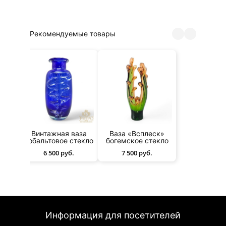
Рекомендуемые товары
 в
Винтажная ваза
Ваза «Всплеск»
СССР
кобальтовое стекло
богемское стекло
6 500 руб.
7 500 руб.
Информация для посетителей