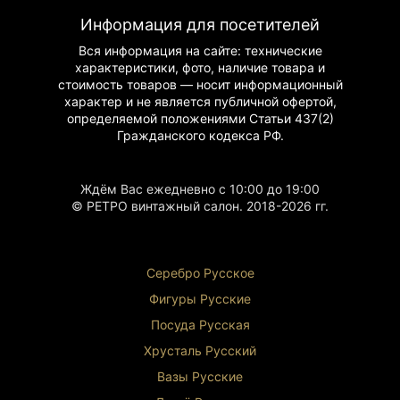
Информация для посетителей
Инструкция по использованию
Вся информация на сайте: технические
Размещение
:
характеристики, фото, наличие товара и
Домашний иконостас
стоимость товаров — носит информационный
Музейная экспозиция
характер и не является публичной офертой,
Коллекционная витрина
определяемой положениями Статьи 437(2)
Гражданского
кодекса РФ.
Уход
:
Хранение в сухом помещении
Защита от прямых солнечных лучей
Ждём Вас ежедневно с 10:00 до 19:00
Регулярный осмотр специалистом
© РЕТРО винтажный салон. 2018-2026 гг.
Условия содержания:
Температурный режим 18-22°C
Влажность 40-60%
Серебро Русское
Почему стоит приобрести
Фигуры Р
усские
Культурная ценность
: образец
Посуда Русская
древнерусского искусства
Духовное значение
: почитаемый образ святого
Хрусталь Р
усский
Коллекционная значимость
: редкий
Вазы Русские
антиквариат
Инвестиционная привлекательность
: рост