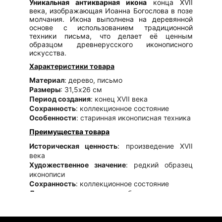
Уникальная антикварная икона
конца XVII
века, изображающая Иоанна Богослова в позе
молчания. Икона выполнена на деревянной
основе с использованием традиционной
техники письма, что делает её ценным
образцом древнерусского иконописного
искусства.
Характеристики товара
Материал
: дерево, письмо
Размеры
: 31,5х26 см
Период создания
: конец XVII века
Сохранность
: коллекционное состояние
Особенности
: старинная иконописная техника
Преимущества товара
Историческая ценность
: произведение XVII
века
Художественное значение
: редкий образец
иконописи
Сохранность
: коллекционное состояние
Духовная значимость
: изображение святого
Иоанна Богослова
Инвестиционный потенциал
: антиквариат
высокого класса