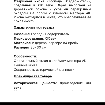
Старинная икона
«Господь Вседержитель»,
созданная в XIX веке. Образ выполнен на
деревянной основе и украшен серебряным
окладом 84 пробы с клеймом мастера АК.
Икона находится в киоте, что обеспечивает её
сохранность.
Характеристики товара
Название
: Господь Вседержитель
Период создания
: XIX век
Материалы
: дерево, серебро 84 пробы
Размеры
: 35×30 см
Особенности
:
Оригинальный оклад с клеймом мастера АК
Наличие киота
Сохранность исторической ценности
Преимущества товара
Историческая ценность
: произведение XIX
века
Материал оклада
: серебро высокой пробы
Аутентичность
: клеймо мастера
Сохранность
: наличие киота