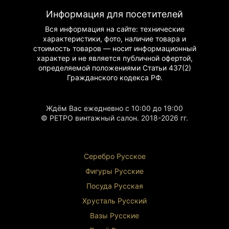
Духовное значение
: каноническое
изображение
Информация для посетителей
Инструкция по использованию
Вся информация на сайте: технические
характеристики, фото, наличие товара и
Религиозное использование
: домашняя
стоимость товаров — носит информационный
молитва
характер и не является публичной офертой,
Декоративное назначение
: украшение
определяемой положениями Статьи 437(2)
интерьера
Гражданского
кодекса РФ.
Инвестиционное значение
: предмет
коллекционирования
Подарочное значение
: духовный подарок
Ждём Вас ежедневно с 10:00 до 19:00
Почему стоит приобрести
© РЕТРО винтажный салон. 2018-2026 гг.
Культурная ценность
: произведение
церковного искусства
Материальная ценность
: серебряная отделка
Серебро Русское
Духовная значимость
: канонический образ
Коллекционная ценность
: антиквариат
Фигуры Р
усские
Эстетическая привлекательность
:
Посуда Русская
художественное исполнение
Хрусталь Р
усский
Вазы Русские