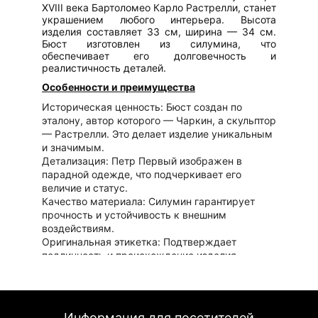
XVIII века Бартоломео Карло Растрелли, станет
украшением любого интерьера. Высота
изделия составляет 33 см, ширина — 34 см.
Бюст изготовлен из силумина, что
обеспечивает его долговечность и
реалистичность деталей.
Особенности и преимущества
Историческая ценность: Бюст создан по
эталону, автор которого — Чаркин, а скульптор
— Растрелли. Это делает изделие уникальным
и значимым.
Детализация: Петр Первый изображен в
парадной одежде, что подчеркивает его
величие и статус.
Качество материала: Силумин гарантирует
прочность и устойчивость к внешним
воздействиям.
Оригинальная этикетка: Подтверждает
подлинность и происхождение изделия.
Идеальное решение для вас
Этот бюст станет отличным подарком для
коллекционеров, любителей истории и
Информация для посетителей