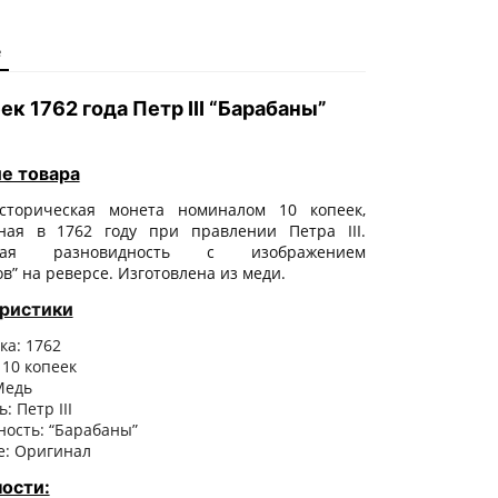
е
ек 1762 года Петр III “Барабаны”
е товара
сторическая монета номиналом 10 копеек,
ая в 1762 году при правлении Петра III.
ьная разновидность с изображением
в” на реверсе. Изготовлена из меди.
ристики
ка: 1762
 10 копеек
Медь
: Петр III
ность: “Барабаны”
е: Оригинал
ости: