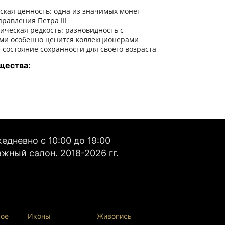
ская ценность: одна из значимых монет
равления Петра III
ическая редкость: разновидность с
ми особенно ценится коллекционерами
состояние сохранности для своего возраста
щества:
я историческая реликвия
 инвестиция в нумизматику
тельный экспонат для коллекции
сть пополнения исторического знания
о:
дневно с 10:00 до 19:00
ов-коллекционеров
жный салон. 2018-2026 гг.
в
ов
й исторических артефактов
 выставочных центров
кое
Иконы
Живопись