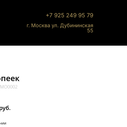
+7 925 249 95 79
г. Москва ул. Дубининская
55
опеек
: МО0002
руб.
ичии