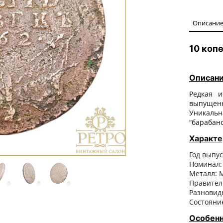
Описани
10 копе
Описани
Редкая и
выпущенн
Уникал
“барабано
Характе
Год выпус
Номинал:
Металл: 
Правитель
Разновид
Состояни
Особенн