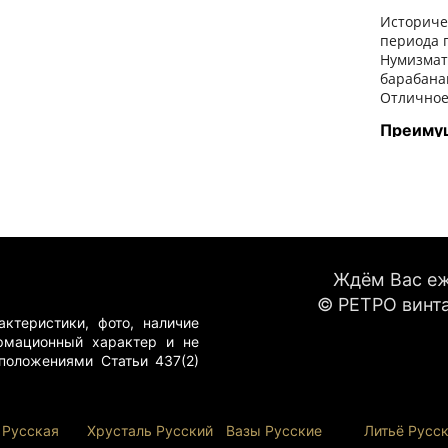
Историче
периода п
Нумизмат
барабана
Отличное 
Преиму
Подлинна
Отличная
Привлека
Возможно
Для ког
Ждём Вас еже
Нумизмат
© РЕТРО винта
Историко
Инвестор
ктеристики, фото, наличие
Любителе
рмационный характер и не
Музеев и
положениями Статьи 437(2)
 Русская
Хрусталь Р
усский
Вазы Русские
Литьё Русс