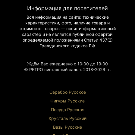
произведением искусства.
Информация для посетителей
Характеристики
Вся информация на сайте: технические
характеристики, фото, наличие товара и
• Производитель: Weimar (Германия)
стоимость товаров — носит информационный
• Дизайн: минималистичный с орнаментом
характер и не является публичной офертой,
“горошек”
определяемой положениями Статьи 437(2)
• Декорирование: золотая отводка
Гражданского
кодекса РФ.
• Клеймо: зеленое подглазурное
• Комплектация: на 5 персон
• Центральное блюдо: 33х23 см
Ждём Вас ежедневно с 10:00 до 19:00
Преимущества
© РЕТРО винтажный салон. 2018-2026 гг.
• Немецкое качество фарфора
• Уникальный винтажный дизайн
• Элегантное золочение
Серебро Русское
• Практичность в использовании
• Долговечность
Фигуры Р
усские
Посуда Русская
Хрусталь Р
усский
Вазы Русские