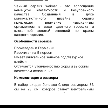
Чайный сервиз Weimar - это воплощение
немецкой элегантности и безупречного
качества. Созданный в духе
минималистичного дизайна, сервиз
привлекает внимание изысканным
орнаментом в виде цветного горошка и
элегантной золотой отводкой по краям
каждого изделия.
Особенности сервиза:
Произведен в Германии
Рассчитан на 5 персон
Имеет уникальное зеленое подглазурное
клеймо
Отличается утонченностью форм и высоким
качеством исполнения
Комплектация и размеры
В набор входит большое блюдо размером 33
см на 23 см, которое станет центральным
элементом сервировки. Каждое изделие
сервиза выполнено с особой тщательностью и
вниманием к деталям, что делает его не
просто набором посуды, а настоящим