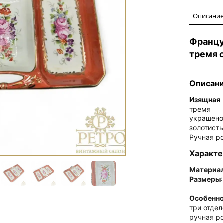
Описани
Франц
тремя 
Описани
Изящная
тремя ф
украшено
золотис
Ручная р
Характе
Материа
Размеры
Особенн
три отдел
ручная р