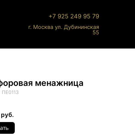
+7 925 249 95 79
г. Москва ул. Дубининская
55
форовая менажница
: ПЕ0113
 руб.
ать