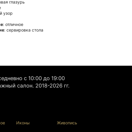
вая глазурь
е
й узор
ие
: отличное
ие
: сервировка стола
ества товара
абота
: уникальная роспись
альность
: три отдельных отделения
: изысканный дизайн
: премиальный фарфор
сть
: отличное состояние
дневно с 10:00 до 19:00
ция по использованию
жный салон. 2018-2026 гг.
ка стола
: подача закусок
чные мероприятия
: оформление праздничного
есертов
: сладости, фрукты
и орехи
: удобное разделение продуктов
вное использование
: украшение интерьера
кое
Иконы
Живопись
стоит приобрести