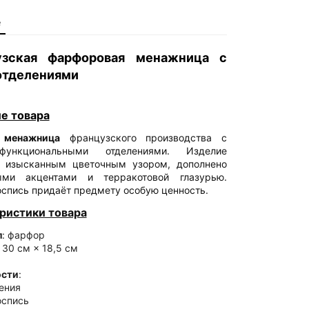
е
узская фарфоровая менажница с
отделениями
е товара
 менажница
французского производства с
ункциональными отделениями. Изделие
 изысканным цветочным узором, дополнено
тыми акцентами и терракотовой глазурью.
оспись придаёт предмету особую ценность.
ристики товара
л
: фарфор
: 30 см × 18,5 см
ости
:
ения
оспись