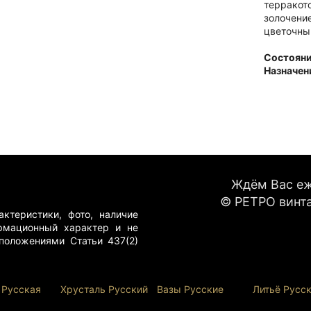
терракото
золочени
цветочны
Состоян
Назначен
Преимущ
Ручная р
Функцион
Эстетика
Качество
Сохранно
Ждём Вас еже
Инструк
© РЕТРО винта
Сервиров
ктеристики, фото, наличие
Праздни
рмационный характер и не
стола
положениями Статьи 437(2)
Подача д
Закуски 
Декорати
 Русская
Хрусталь Р
усский
Вазы Русские
Литьё Русс
Почему 