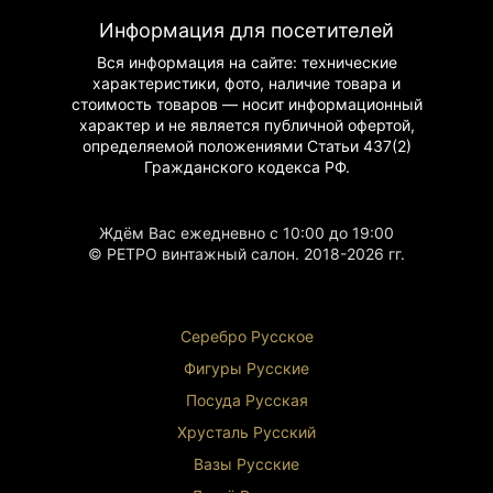
Аутентичность
: подлинное изделие начала XX
Информация для посетителей
века
Вся информация на сайте: технические
Сохранность
: превосходное состояние
характеристики, фото, наличие товара и
Художественная ценность
: изысканный декор
стоимость товаров — носит информационный
Практичность
: функциональное
характер и не является публичной офертой,
использование
определяемой положениями Статьи 437(2)
Применение
Гражданского
кодекса РФ.
Сервировка стола
: подача фруктов, конфет,
десертов
Ждём Вас ежедневно с 10:00 до 19:00
Декоративное использование
: украшение
© РЕТРО винтажный салон. 2018-2026 гг.
интерьера
Коллекционирование
: пополнение коллекции
фарфора
Праздничные мероприяти
я: создание
Серебро Русское
торжественного настроения
Фигуры Р
усские
Почему стоит приобрести
Посуда Русская
Историческая ценность
: предмет эпохи
начала XX века
Хрусталь Р
усский
Качество исполнения
: фирменный фарфор
Вазы Русские
Rosenthal
Эстетическая привлекательность
: