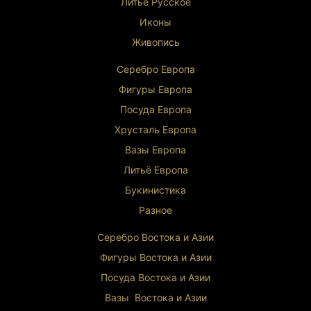
Литьё Русское
утонченный декор
Иконы
Универсальность
: сочетание
функциональности и декоративности
Живопись
Инвестиционный потенциал
: рост стоимости
антикварного фарфора
Серебро Европа
Историческая справка
Фигуры Европа
Мануфактура Rosenthal
— один из самых
Посуда Европа
известных производителей фарфора в
Германии. С момента основания компания
Хрусталь Европа
славилась высоким качеством продукции и
Вазы Европа
изысканным декором. Начало XX века стало
периодом расцвета немецкого фарфорового
Литьё Европа
искусства, когда мастера создавали
Букинистика
настоящие произведения искусства.
Разное
Серебро Востока и Ази
и
Фигуры Востока и Азии
Посуда Востока и Азии
Вазы Востока и Азии