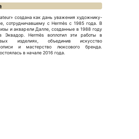
а
uateur» создана как дань уважения художнику-
е, сотрудничавшему с Hermès с 1985 года. В
кизы и акварели Далле, созданные в 1988 году
в Эквадор. Hermès воплотил эти работы в
овых изделиях, объединив искусство
вописи и мастерство люксового бренда.
остоялась в начале 2016 года.