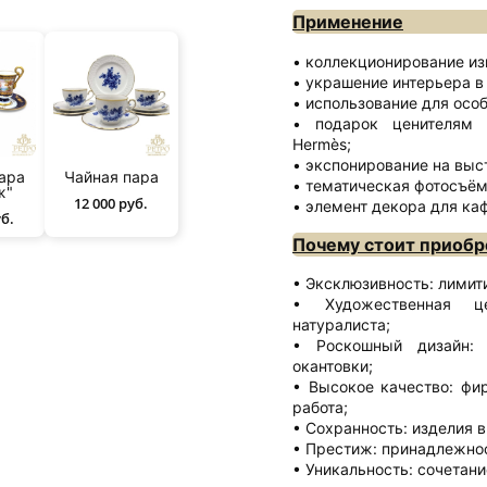
Применение
коллекционирование из
украшение интерьера в 
использование для особ
подарок ценителям 
Hermès;
экспонирование на выс
ара
Чайная пара
тематическая фотосъём
ж"
12 000 руб.
элемент декора для каф
уб.
Почему стоит приобр
Эксклюзивность: лимит
Художественная ц
натуралиста;
Роскошный дизайн: 
окантовки;
Высокое качество: фи
работа;
Сохранность: изделия в
Престиж: принадлежнос
Уникальность: сочетани