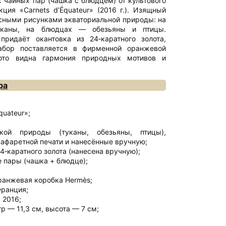
 чайных пар (чашка с блюдцем) от культового
ция «Carnets d’Équateur» (2016 г.). Изящный
ными рисунками экваториальной природы: на
уканы, на блюдцах — обезьяны и птицы.
придаёт окантовка из 24‑каратного золота,
абор поставляется в фирменной оранжевой
ото видна гармония природных мотивов и
ра
quateur»;
кой природы (туканы, обезьяны, птицы),
афаретной печати и нанесённые вручную;
24‑каратного золота (нанесена вручную);
 пары (чашка + блюдце);
ранжевая коробка Hermès;
Франция;
 2016;
 — 11,3 см, высота — 7 см;