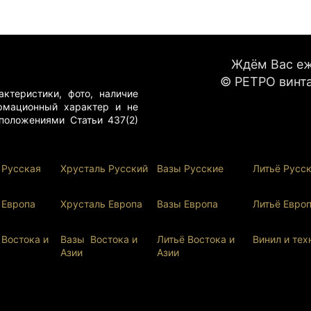
Ждём Вас еже
© РЕТРО винта
ктеристики, фото, наличие
рмационный характер и не
положениями Статьи 437(2)
 Русская
Хрусталь Р
усский
Вазы Русские
Литьё Русс
 Европа
Хрусталь Европа
Вазы Европа
Литьё Евро
 Востока и
Вазы Востока и
Литьё Востока и
Винил и тех
Азии
Ази
и