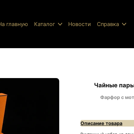
На главную
Каталог
Новости
Справка
Чайные пары
Фарфор с мот
Описание товара