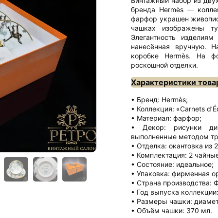
Винтажный набор из двух
бренда Hermès — коллек
фарфор украшен живопис
чашках изображены т
Элегантность изделиям 
нанесённая вручную. Н
коробке Hermès. На ф
роскошной отделки.
Характеристики това
Бренд: Hermès;
Коллекция: «Carnets d’É
Материал: фарфор;
Декор: рисунки ди
выполненные методом тр
Отделка: окантовка из 
Комплектация: 2 чайные
Состояние: идеальное;
Упаковка: фирменная о
Страна производства: 
Год выпуска коллекции:
Размеры чашки: диаметр
Объём чашки: 370 мл.