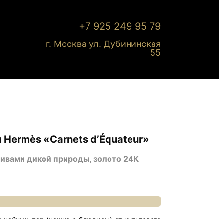
+7 925 249 95 79
г. Москва ул. Дубининская
55
 Hermès «Carnets d’Équateur»
ивами дикой природы, золото 24К