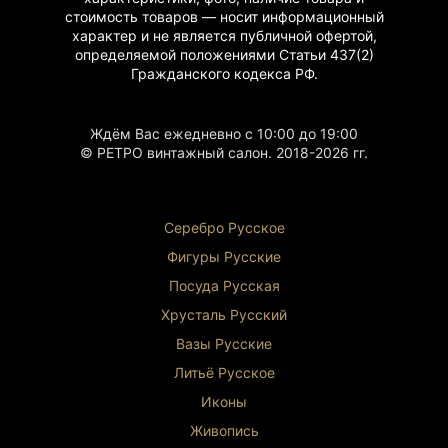
Характерные черты
фарфора эпохи ГДР
стоимость товаров — носит информационный
Элегантные формы
и детали
характер и не является публичной офертой,
определяемой положениями Статьи 437(2)
Ценность и применение
Гражданского
кодекса РФ.
Уникальные преимущества:
Коллекционное изделие
с исторической
Ждём Вас ежедневно с 10:00 до 19:00
ценностью
© РЕТРО винтажный салон. 2018-2026 гг.
Редкий образец
фарфора мануфактуры
«Веймар»
Идеальное состояние
Статусное украшение
для коллекции или
Серебро Русское
интерьера
Фигуры Р
усские
Этот сервиз станет:
Посуда Русская
Хрусталь Р
усский
Ценным пополнением
фарфоровой коллекции
Элегантным украшением
для особых случаев
Вазы Русские
Уникальным подарком
для ценителей
Литьё Русское
антиквариата
Достоверным образцом
фарфорового
Иконы
искусства ГДР
Живопись
Заключение