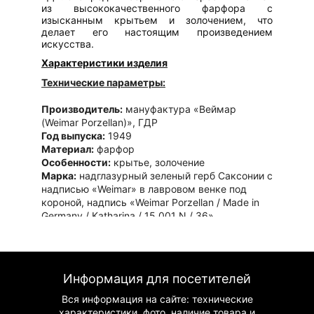
из высококачественного фарфора с
изысканным крытьем и золочением, что
делает его настоящим произведением
искусства.
Характеристики изделия
Технические параметры:
Производитель:
мануфактура «Веймар
(Weimar Porzellan)», ГДР
Год выпуска:
1949
Материал:
фарфор
Особенности:
крытье, золочение
Марка:
надглазурный зеленый герб Саксонии с
надписью «Weimar» в лавровом венке под
короной, надпись «Weimar Porzellan / Made in
Germany / Katharina / 15 001 N / 36»
Состояние:
идеальное, без потертостей
Художественные особенности
Дизайн сервиза включает:
Информация для посетителей
Изысканное крытье
с золотыми элементами
Вся информация на сайте: технические
Тонкую ручную роспись
характеристики, фото, наличие товара и