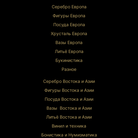
Серебро Европа
Кофейный сервиз «Катарина» — это не просто
предмет коллекционирования, а настоящее
Фигуры Европа
произведение искусства, воплощающее в себе
Посуда Европа
традиции немецкого фарфорового мастерства.
Каждое изделие такого рода является редким
Хрусталь Европа
экспонатом, высоко ценимым
Вазы Европа
коллекционерами и любителями антиквариата
по всему миру.
Литьё Европа
Букинистика
Разное
Серебро Востока и Ази
и
Фигуры Востока и Азии
Посуда Востока и Азии
Вазы Востока и Азии
Литьё Востока и Ази
и
Винил и техника
Бонистика и Нумизматика