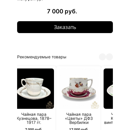
7 000 руб.
Заказать
Рекомендуемые товары
я
Чайная пара
Чайная пара
Чайная п
а
Кузнецова, 1878–
«Цветы» ДФЗ
Кузнецов
1917 гг.
Вербилки
винтажный 
7 000 руб.
17 000 руб.
8 500 ру