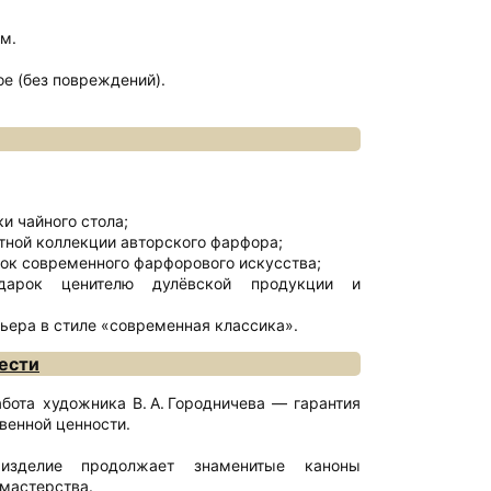
м.
ое (без повреждений).
и чайного стола;
стной коллекции авторского фарфора;
ок современного фарфорового искусства;
дарок ценителю дулёвской продукции и
;
ьера в стиле «современная классика».
ести
бота художника В. А. Городничева — гарантия
венной ценности.
 изделие продолжает знаменитые каноны
мастерства.