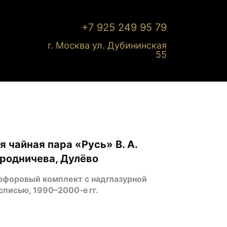
+7 925 249 95 79
г. Москва ул. Дубининская
55
 чайная пара «Русь» В. А.
родничева, Дулёво
рфоровый комплект с надглазурной
списью, 1990–2000‑е гг.