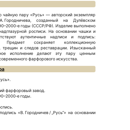
 чайную пару «Русь» — авторский экземпляр
А. Городничева, созданный на Дулёвском
90–2000‑е годы (СССР/РФ). Изделие выполнено
надглазурной росписи. На основании чашки и
тствуют аутентичные надписи и подпись:
сь“». Предмет сохраняет коллекционную
в, трещин и следов реставрации. Изысканный
ное исполнение делают эту пару ценным
современного фарфорового искусства.
ра
Русь».
кий фарфоровый завод.
90–2000‑е годы.
оспись.
подпись «В. Городничев / „Русь“» на основании