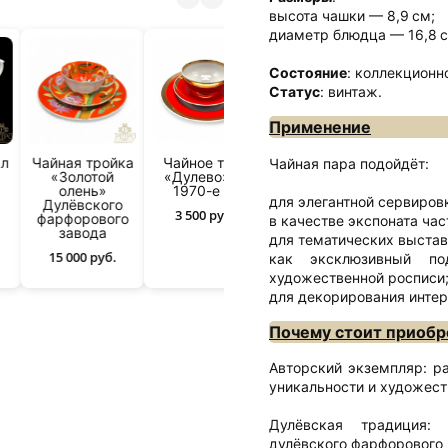
высота чашки — 8,9 см;
диаметр блюдца — 16,8 с
Состояние
: коллекционн
Статус
: винтаж.
Применение
ал
Чайная тройка
Чайное трио
Чайная пара подойдёт:
«Золотой
«Дулево» —
олень»
1970-е гг.
для элегантной сервировк
Дулёвского
3 500 руб.
фарфорового
в качестве экспоната ча
завода
для тематических выстав
15 000 руб.
как эксклюзивный по
художественной росписи
для декорирования интер
Почему стоит приобр
Авторский экземпляр: ра
уникальности и художест
Дулёвская традиция:
дулёвского фарфорового 