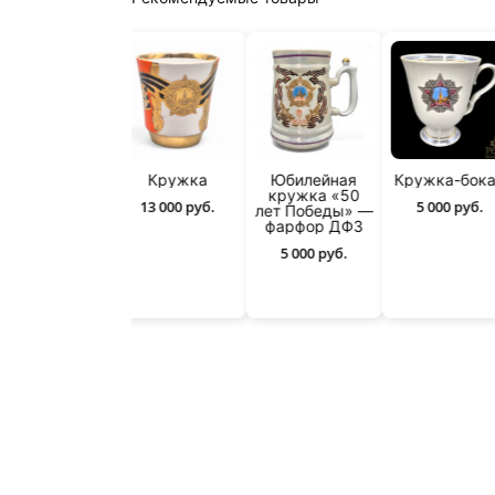
Винтажная
Кружка
Юбилейная
Кружка-бок
чайная пара
кружка «50
13 000 руб.
5 000 руб.
«Анютины
лет Победы» —
глазки» от
фарфор ДФЗ
Дулёвского
5 000 руб.
арфорового
завода
6 500 руб.