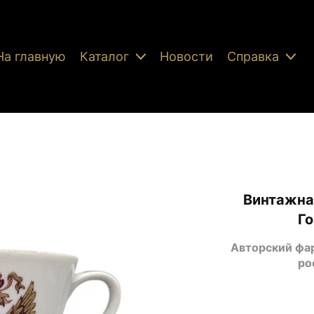
На главную
Каталог
Новости
Справка
Винтажная
Го
Авторский фа
ро