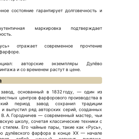
нное состояние гарантирует долговечность и
утентичная маркировка подтверждает
ность.
усь» отражает современное прочтение
 фарфоре.
енциал: авторские экземпляры Дулёво
интажа и со временем растут в цене.
а
завод, основанный в 1832 году, — один из
звестных центров фарфорового производства в
ский период завод сохранил традиции
 и выпустил ряд авторских серий, созданных
В. А. Городничев — современный мастер, чьи
вскую школу, сочетая классические техники с
 стилем. Его чайные пары, такие как «Русь»,
ю дулёвского фарфора в конце XX — начале
вляют собой ценный сегмент винтажа,