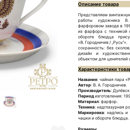
Описание товара
Представляем винтажную
работы художника В. 
фарфоровом заводе в 19
из фарфора с техникой 
обороте блюдца прису
«В. Городничев / „Ру
сохранность: без сколо
дизайн и художествен
объектом для ценителей 
Характеристики това
Название
: чайная пара «
Автор
: В. А. Городничев.
Производитель
: Дулёвс
Период
изготовления: 19
Материал
: фарфор.
Техника
: надглазурная р
Маркировка
: надпись и 
чашки и обороте блюдца.
Размеры
: