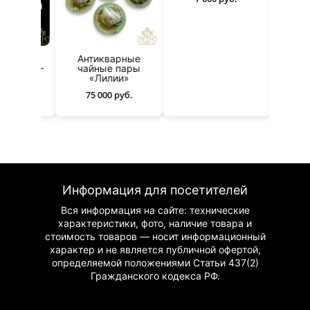
а
Антикварные
Маслён
78–
чайные пары
«Широк
«Лилии»
Маслениц
фарфор Да
75 000 руб.
19 000 р
Информация для посетителей
Вся информация на сайте: технические
характеристики, фото, наличие товара и
стоимость товаров — носит информационный
характер и не является публичной офертой,
определяемой положениями Статьи 437(2)
Гражданского
кодекса РФ.