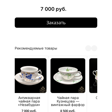
7 000 руб.
Заказать
Рекомендуемые товары
я
Антикварная
Чайная пара
Сахарниц
а
чайная пара
Кузнецова —
молочн
«Незабудки»
винтажный фарфор
5 000 ру
7 000 руб.
8 500 руб.