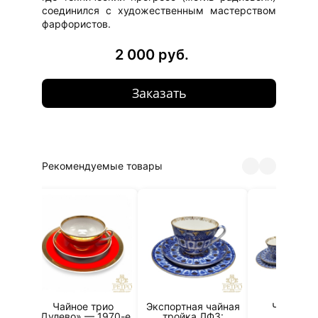
соединился с художественным мастерством
фарфористов.
2 000 руб.
Заказать
Рекомендуемые товары
ка
Чайное трио
Экспортная чайная
Чайная п
нь»
«Дулево» — 1970-е
тройка ЛФЗ:
"Арочк