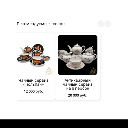
Рекомендуемые товары
ный сервиз
Антикварный
Чайный серви
Тюльпан»
чайный сервиз
Дулево
на 6 персон
2 000 руб.
14 000 руб.
20 000 руб.