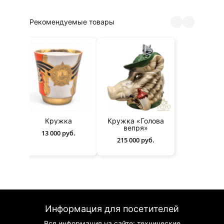
Рекомендуемые товары
ужка
Кружка
Кружка «Голова
ы» —
вепря»
13 000 руб.
З
215 000 руб.
Информация для посетителей
Вся информация на сайте: технические