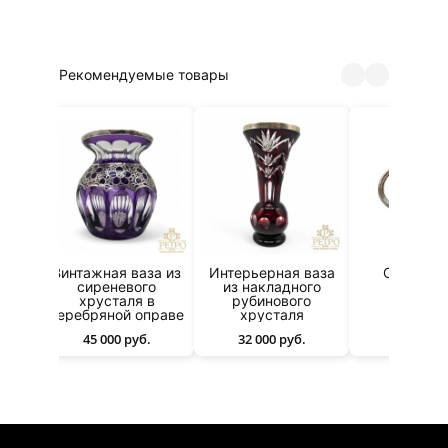
Рекомендуемые товары
Винтажная ваза из
Интерьерная ваза
Серебря
ая
сиреневого
из накладного
кувши
хрусталя в
рубинового
70 000 р
серебряной оправе
хрусталя
45 000 руб.
32 000 руб.