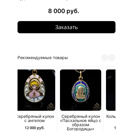
8 000 руб.
Заказать
Рекомендуемые товары
лон-
Серебряный кулон
Серебряный кулон
Колье с при
ью
с ангелом
«Пасхальное яйцо с
изумру
образом
12 000 руб.
1 800 000 
Богородицы»