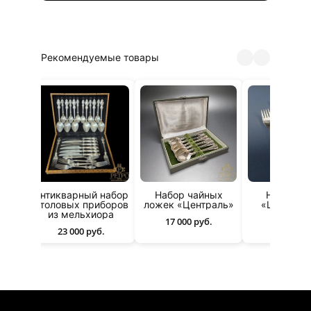
Рекомендуемые товары
вых
Антикварный набор
Набор чайных
Набор ви
рыбы
столовых приборов
ложек «Централь»
«Централь
из мельхиора
серебр
17 000 руб.
23 000 руб.
60 000 р