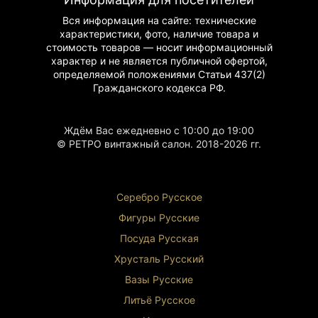
Вся информация на сайте: технические
Идеальное состояние
характеристики, фото, наличие товара и
Аутентичность росписи
стоимость товаров — носит информационный
Сохранность золочения
характер и не является публичной офертой,
Четкая подпись художника
определяемой положениями Статьи 437(2)
Применение и значимость
Гражданского
кодекса РФ.
Целевая аудитория:
Ждём Вас ежедневно с 10:00 до 19:00
Коллекционеры антикварного фарфора
© РЕТРО винтажный салон. 2018-2026 гг.
Любители французского искусства
Дизайнеры интерьеров
Историки искусства
Серебро Русское
Тарелка может использоваться как:
Фигуры Р
усские
Элемент коллекционной экспозиции
Посуда Русская
Декоративный предмет интерьера
Инвестиционный актив
Хрусталь Р
усский
Вазы Русские
Литьё Русское