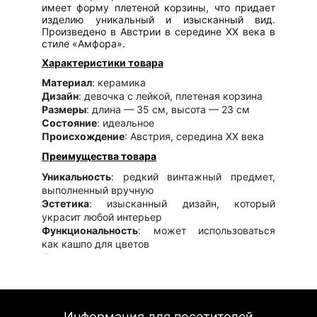
имеет форму плетеной корзины, что придает
изделию уникальный и изысканный вид.
Произведено в Австрии в середине XX века в
стиле «Амфора».
Характеристики товара
Материал
: керамика
Дизайн
: девочка с лейкой, плетеная корзина
Размеры
: длина — 35 см, высота — 23 см
Состояние
: идеальное
Происхождение
: Австрия, середина XX века
Преимущества товара
Уникальность
: редкий винтажный предмет,
выполненный вручную
Эстетика
: изысканный дизайн, который
украсит любой интерьер
Функциональность
: может использоваться
как кашпо для цветов
Долговечность
: керамика высокого качества
Применение
Декор интерьера
: идеально подходит для
украшения гостиной, спальни или террасы
Информация для посетителей