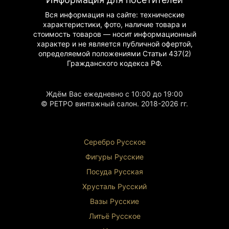
Садовый декор
: украсит сад или веранду
Вся информация на сайте: технические
Коллекционирование
: ценный предмет для
характеристики, фото, наличие товара и
коллекционеров винтажного искусства
стоимость товаров — носит информационный
Почему стоит приобрести
характер и не является публичной офертой,
определяемой положениями Статьи 437(2)
Это кашпо — не просто декоративный элемент,
Гражданского
кодекса РФ.
а настоящее произведение искусства. Его
уникальный дизайн и историческая ценность
делают его отличным выбором для тех, кто
Ждём Вас ежедневно с 10:00 до 19:00
ценит стиль и оригинальность.
© РЕТРО винтажный салон. 2018-2026 гг.
Историческая справка
Кашпо было создано в Австрии в середине XX
века в стиле «Амфора», который был
Серебро Русское
популярен благодаря своей изысканности и
функциональности. Такие изделия часто
Фигуры Р
усские
использовались как элементы декора в домах
Посуда Русская
и садах.
Хрусталь Р
усский
Вазы Русские
Литьё Русское