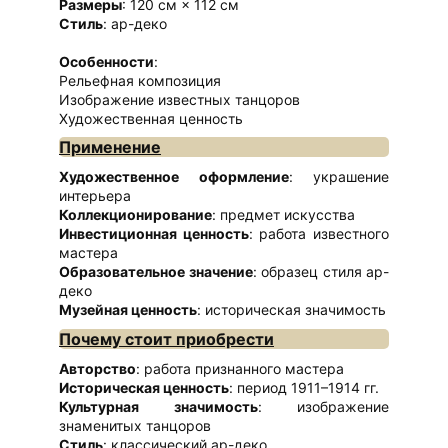
Размеры
: 120 см × 112 см
Стиль
: ар-деко
Особенности
:
Рельефная композиция
Изображение известных танцоров
Художественная ценность
Применение
Художественное оформление
: украшение
интерьера
Коллекционирование
: предмет искусства
Инвестиционная ценность
: работа известного
мастера
Образовательное значение
: образец стиля ар-
деко
Музейная ценность
: историческая значимость
Почему стоит приобрести
Авторство
: работа признанного мастера
Историческая ценность
: период 1911–1914 гг.
Культурная значимость
: изображение
знаменитых танцоров
Стиль
: классический ар-деко