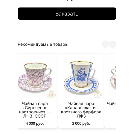
Заказать
Рекомендуемые товары
ЛФЗ
Чайная пара
Чайная пара
Чайная пара
«Сиреневое
«Каравелла» из
ЛФЗ
настроение» —
костяного фарфора
2 800 ру
ЛФЗ, СССР
ЛФЗ
4 000 руб.
3 000 руб.