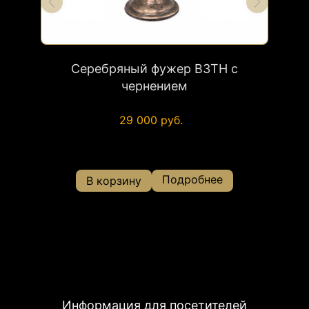
Х век
Серебряный фужер ВЗТН с
Камин
чернением
29 000 руб.
Подробнее
В корзину
Информация для посетителей