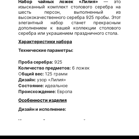
Набор чайных ложек «Лилия»
— это
изысканный комплект столового серебра на
шесть персон, выполненный из
высококачественного серебра 925 пробы. Этот
элегантный набор станет прекрасным
дополнением к вашей коллекции столового
серебра или украшением праздничного стола.
Характеристики набора
Технические параметры:
Проба серебра:
925
Количество предметов:
6 ложек
О
бщий вес:
125 грамм
Дизайн:
узор «Лилия»
Состояние:
идеальное
Происхождение:
Европа
Особенности изделия
Дизайн и исполнение:
Изысканный узор
в виде лилий
Прочная конструкция
каждой ложки
Высокое качество
чеканки
Четкая маркировка
пробы